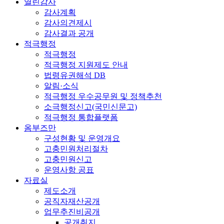
열린감사
감사계획
감사의견제시
감사결과 공개
적극행정
적극행정
적극행정 지원제도 안내
법령유권해석 DB
알림·소식
적극행정 우수공무원 및 정책추천
소극행정신고(국민신문고)
적극행정 통합플랫폼
옴부즈만
구성현황 및 운영개요
고충민원처리절차
고충민원신고
운영사항 공표
자료실
제도소개
공직자재산공개
업무추진비공개
공개취지