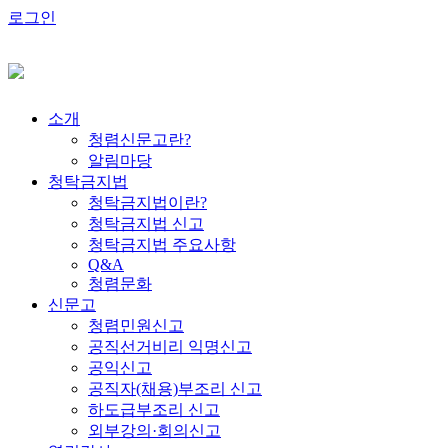
로그인
소개
청렴신문고란?
알림마당
청탁금지법
청탁금지법이란?
청탁금지법 신고
청탁금지법 주요사항
Q&A
청렴문화
신문고
청렴민원신고
공직선거비리 익명신고
공익신고
공직자(채용)부조리 신고
하도급부조리 신고
외부강의·회의신고